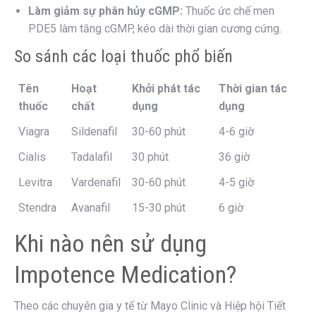
Làm giảm sự phân hủy cGMP:
Thuốc ức chế men
PDE5 làm tăng cGMP, kéo dài thời gian cương cứng.
So sánh các loại thuốc phổ biến
Tên
Hoạt
Khởi phát tác
Thời gian tác
thuốc
chất
dụng
dụng
Viagra
Sildenafil
30-60 phút
4-6 giờ
Cialis
Tadalafil
30 phút
36 giờ
Levitra
Vardenafil
30-60 phút
4-5 giờ
Stendra
Avanafil
15-30 phút
6 giờ
Khi nào nên sử dụng
Impotence Medication?
Theo các chuyên gia y tế từ Mayo Clinic và Hiệp hội Tiết