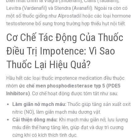
biến nhất chính là Viagra (Sildenafil), Cialis (Tadalafil),
Levitra (Vardenafil) và Stendra (Avanafil). Ngoài ra còn có
một số thuốc giống như Alprostadil hoặc các loại hormone
testosterone bổ sung trong trường hợp thiếu hụt nội tiết.
Cơ Chế Tác Động Của Thuốc
Điều Trị Impotence: Vì Sao
Thuốc Lại Hiệu Quả?
Hầu hết các loại thuốc impotence medication đều thuộc
nhóm
ức chế men phosphodiesterase typ 5 (PDE5
Inhibitors)
. Cơ chế hoạt động được tóm tắt như sau:
Làm giãn nở mạch máu:
Thuốc giúp tăng sản xuất oxit
nitric (NO), làm giãn mạch máu dương vật.
Cải thiện dòng máu:
Khi mạch máu giãn nở, lưu lượng
máu đến thể hang tăng lên, giúp đạt và duy trì cương
cứng khi có kích thích tình dục.