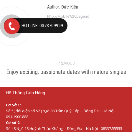
Author:
Đức Kiên
http://Mobile%20Legend
HOTLINE: 0373709999
Post
PREVIOUS
navigation
Enjoy exciting, passionate dates with mature singles
Previous
post:
Hệ Thống Cửa Hàng
Cơ Sở 1:
Số 5( đối diện số 52 ) ngõ 88 Trần Quý Cáp – Đống Đa – Hà Nội -
091.1900.888
Cơ sở 2:
Số 48 Ngõ 18 Huỳnh Thúc Kháng – Đống Đa – Hà Nội - 08337.55555