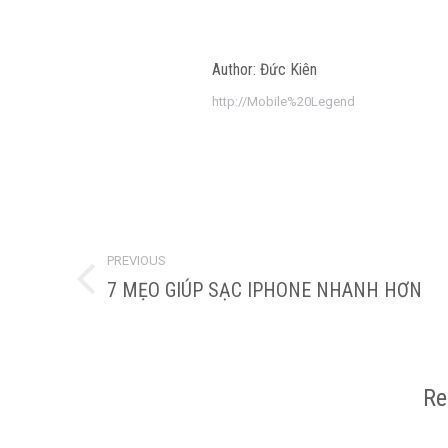
Author:
Đức Kiên
http://Mobile%20Legend
Post
PREVIOUS
navigation
7 MẸO GIÚP SẠC IPHONE NHANH HƠN
Previous
post:
Re