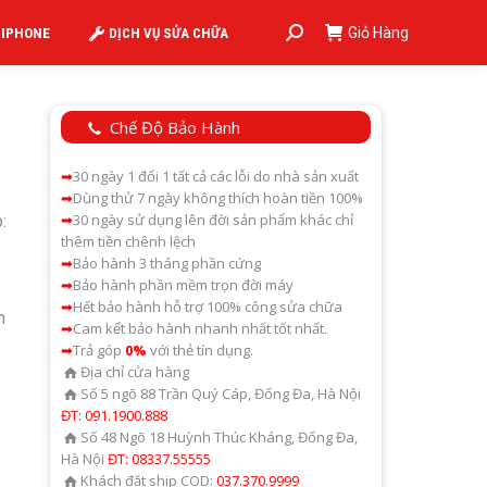
Giỏ Hàng
 IPHONE
DỊCH VỤ SỬA CHỮA
Search:
Chế Độ Bảo Hành
➡
30 ngày 1 đổi 1 tất cả các lỗi do nhà sản xuất
➡
Dùng thử 7 ngày không thích hoàn tiền 100%
➡
30 ngày sử dụng lên đời sản phẩm khác chỉ
:
thêm tiền chênh lệch
➡
Bảo hành 3 tháng phần cứng
➡
Bảo hành phần mềm trọn đời máy
➡
Hết bảo hành hỗ trợ 100% công sửa chữa
n
➡
Cam kết bảo hành nhanh nhất tốt nhất.
➡
Trả góp
0%
với thẻ tín dụng.
Địa chỉ cửa hàng
Số 5 ngõ 88 Trần Quý Cáp, Đống Đa, Hà Nội
ĐT: 091.1900.888
Số 48 Ngõ 18 Huỳnh Thúc Kháng, Đống Đa,
Hà Nội
ĐT: 08337.55555
Khách đặt ship COD:
037.370.9999