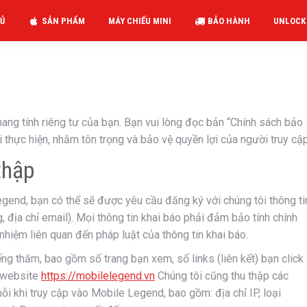
Ủ
SẢN PHẨM
MÁY CHIẾU MINI
BẢO HÀNH
UNLOCK
ng tính riêng tư của bạn. Bạn vui lòng đọc bản “Chính sách bảo
thực hiện, nhằm tôn trọng và bảo vệ quyền lợi của người truy cập
thập
gend, bạn có thể sẽ được yêu cầu đăng ký với chúng tôi thông ti
g, địa chỉ email). Mọi thông tin khai báo phải đảm bảo tính chính
hiệm liên quan đến pháp luật của thông tin khai báo.
ếng thăm, bao gồm số trang bạn xem, số links (liên kết) bạn click
n website
https://mobilelegend.vn
Chúng tôi cũng thu thập các
i khi truy cập vào Mobile Legend, bao gồm: địa chỉ IP, loại