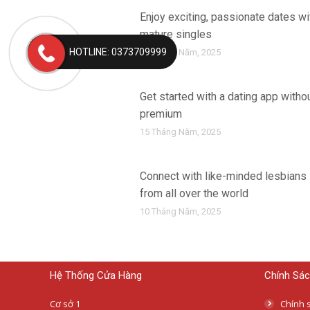
Enjoy exciting, passionate dates wi
mature singles
HOTLINE: 0373709999
15 Tháng Năm, 2025
Get started with a dating app witho
premium
15 Tháng Năm, 2025
Connect with like-minded lesbians
from all over the world
10 Tháng Năm, 2025
Hệ Thống Cửa Hàng
Chính Sác
Cơ sở 1
Chính s