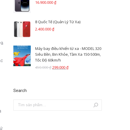
16.900.000
₫
8 Quốc Tế (Quản Lý Từ Xa)
2.400.000
₫
và
Máy bay điều khiển từ xa - MODEL 320
Siêu Bền, Bin Khỏe, Tầm Xa 150-500m,
Tốc Độ 60km/h
ạc
450.000
₫
299.000
₫
Search
a
hứ