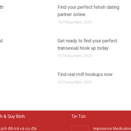
th
Find your perfect fetish dating
partner online
15 Tháng Năm, 2025
ut
Get ready to find your perfect
transexual hook up today
15 Tháng Năm, 2025
Find real milf hookups now
10 Tháng Năm, 2025
h & Quy Định
Tin Tức
ách đổi trả và ưu đãi
Impotence Medication