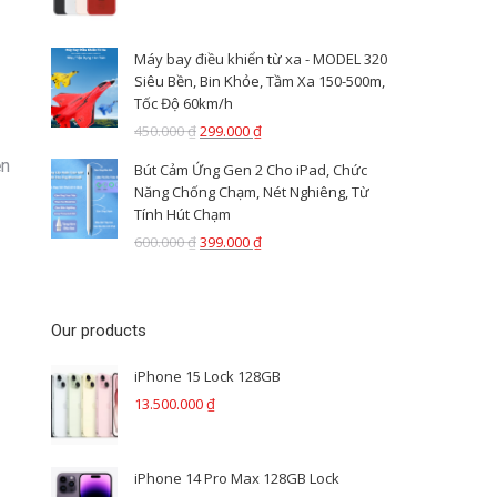
Máy bay điều khiển từ xa - MODEL 320
Siêu Bền, Bin Khỏe, Tầm Xa 150-500m,
Tốc Độ 60km/h
450.000
₫
299.000
₫
ện
Bút Cảm Ứng Gen 2 Cho iPad, Chức
Năng Chống Chạm, Nét Nghiêng, Từ
Tính Hút Chạm
600.000
₫
399.000
₫
Our products
iPhone 15 Lock 128GB
13.500.000
₫
iPhone 14 Pro Max 128GB Lock