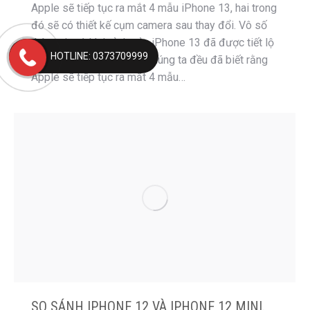
Apple sẽ tiếp tục ra mắt 4 mẫu iPhone 13, hai trong
đó sẽ có thiết kế cụm camera sau thay đổi. Vô số
thông tin và hình ảnh của iPhone 13 đã được tiết lộ
HOTLINE: 0373709999
trong thời gian vừa qua. Chúng ta đều đã biết rằng
Apple sẽ tiếp tục ra mắt 4 mẫu…
SO SÁNH IPHONE 12 VÀ IPHONE 12 MINI.