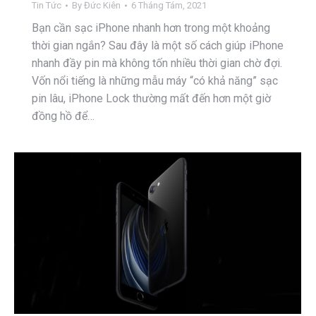
Tin Tức
By
Đức Kiên
6 Tháng Tám, 2021
Bạn cần sạc iPhone nhanh hơn trong một khoảng
thời gian ngắn? Sau đây là một số cách giúp iPhone
nhanh đầy pin mà không tốn nhiều thời gian chờ đợi.
Vốn nổi tiếng là những mẫu máy “có khả năng” sạc
pin lâu, iPhone Lock thường mất đến hơn một giờ
đồng hồ để…